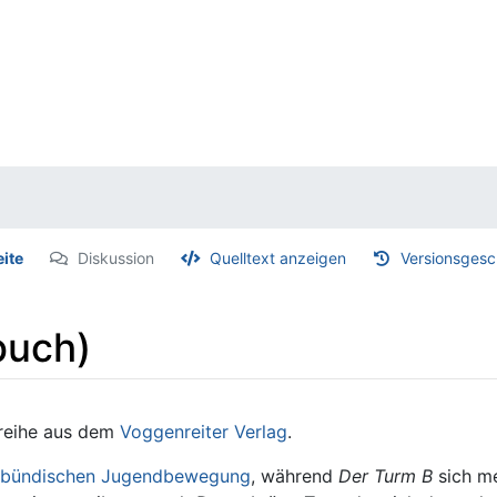
eite
Diskussion
Quelltext anzeigen
Versionsgesc
buch)
treihe aus dem
Voggenreiter Verlag
.
bündischen
Jugendbewegung
, während
Der Turm B
sich m