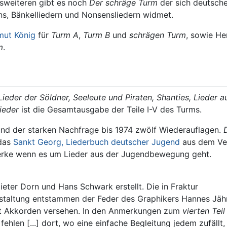
esweiteren gibt es noch
Der schräge Turm
der sich deutsche
ns, Bänkelliedern und Nonsensliedern widmet.
mut König
für
Turm A
,
Turm B
und
schrägen Turm
, sowie He
m
.
ieder der Söldner, Seeleute und Piraten, Shanties, Lieder a
ieder
ist die Gesamtausgabe der Teile I-V des Turms.
und der starken Nachfrage bis 1974 zwölf Wiederauflagen.
 das
Sankt Georg, Liederbuch deutscher Jugend
aus dem Ve
erke wenn es um Lieder aus der Jugendbewegung geht.
eter Dorn und Hans Schwark erstellt. Die in Fraktur
staltung entstammen der Feder des Graphikers Hannes Jäh
 mit Akkorden versehen. In den Anmerkungen zum
vierten Teil
ehlen [...] dort, wo eine einfache Begleitung jedem zufällt,