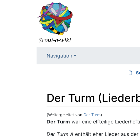
Navigation
S
Der Turm (Lieder
(Weitergeleitet von
Der Turm
)
Wechseln zu:
Navigation
,
Suche
Der Turm
war eine elfteilige Liederhef
Der Turm A
enthält eher Lieder aus der