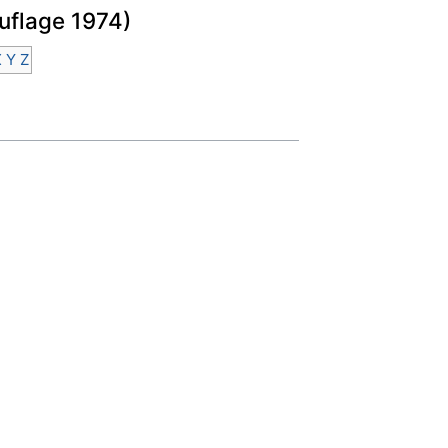
uflage 1974)
X
Y
Z