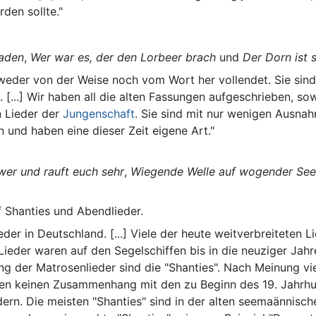
den sollte."
raden
,
Wer war es, der den Lorbeer brach
und
Der Dorn ist
 weder von der Weise noch vom Wort her vollendet. Sie sind
[...] Wir haben all die alten Fassungen aufgeschrieben, sowei
en Lieder der
Jungenschaft
. Sie sind mit nur wenigen Ausnah
und haben eine dieser Zeit eigene Art."
er und rauft euch sehr
,
Wiegende Welle auf wogender See
f Shanties und Abendlieder.
er in Deutschland. [...] Viele der heute weitverbreiteten Li
der waren auf den Segelschiffen bis in die neuziger Jahre 
ung der Matrosenlieder sind die "Shanties". Nach Meinung vie
n keinen Zusammenhang mit den zu Beginn des 19. Jahrhu
dern. Die meisten "Shanties" sind in der alten seemaännisc