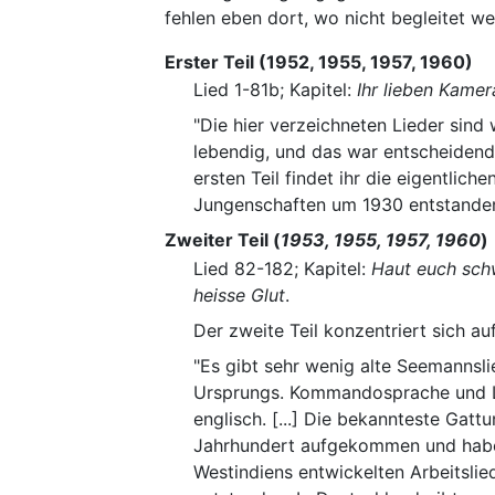
fehlen eben dort, wo nicht begleitet wer
Erster Teil (1952, 1955, 1957, 1960)
Lied 1-81b; Kapitel:
Ihr lieben Kame
"Die hier verzeichneten Lieder sind
lebendig, und das war entscheidend. 
ersten Teil findet ihr die eigentlich
Jungenschaften um 1930 entstanden 
Zweiter Teil (
1953, 1955, 1957, 1960
)
Lied 82-182; Kapitel:
Haut euch schw
heisse Glut
.
Der zweite Teil konzentriert sich au
"Es gibt sehr wenig alte Seemannslied
Ursprungs. Kommandosprache und Lie
englisch. [...] Die bekannteste Gatt
Jahrhundert aufgekommen und habe
Westindiens entwickelten Arbeitslie