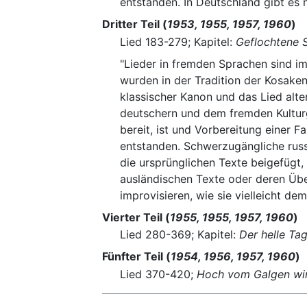
entstanden. In Deutschland gibt es n
Dritter Teil (
1953, 1955, 1957, 1960
)
Lied 183-279; Kapitel:
Geflochtene 
"Lieder in fremden Sprachen sind im T
wurden in der Tradition der Kosakenc
klassischer Kanon und das Lied alt
deutschern und dem fremden Kulturg
bereit, ist und Vorbereitung einer F
entstanden. Schwerzugängliche russ
die ursprünglichen Texte beigefügt,
ausländischen Texte oder deren Übe
improvisieren, wie sie vielleicht d
Vierter Teil (
1955, 1955, 1957, 1960
)
Lied 280-369; Kapitel:
Der helle Ta
Fünfter Teil (
1954, 1956, 1957, 1960
)
Lied 370-420;
Hoch vom Galgen w