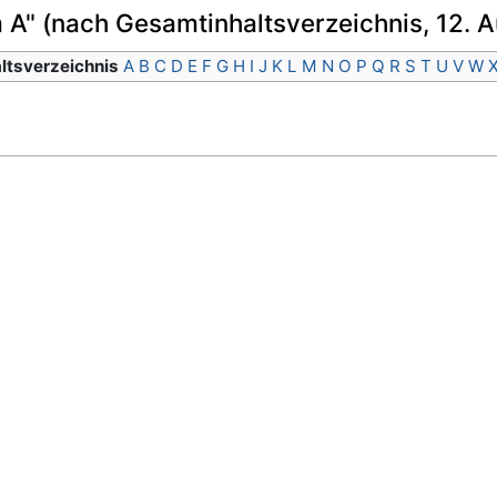
 A" (nach Gesamtinhaltsverzeichnis, 12. A
altsverzeichnis
A
B
C
D
E
F
G
H
I
J
K
L
M
N
O
P
Q
R
S
T
U
V
W