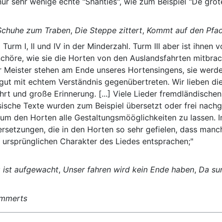
ur sehr wenige echte "Shanties", wie zum Beispiel "De grote
Schuhe zum Traben
,
Die Steppe zittert
,
Kommt auf den Pfa
urm I, II und IV in der Minderzahl. Turm III aber ist ihnen v
höre, wie sie die Horten von den Auslandsfahrten mitbrachte
er Meister stehen am Ende unseres Hortensingens, sie werd
ut mit echtem Verständnis gegenübertreten. Wir lieben dies
ahrt und große Erinnerung. [...] Viele Lieder fremdländisch
ische Texte wurden zum Beispiel übersetzt oder frei nachg
 um den Horten alle Gestaltungsmööglichkeiten zu lassen. I
rsetzungen, die in den Horten so sehr gefielen, dass manch
em ursprünglichen Charakter des Liedes entsprachen;"
g ist aufgewacht
,
Unser fahren wird kein Ende haben
,
Da sun
immerts