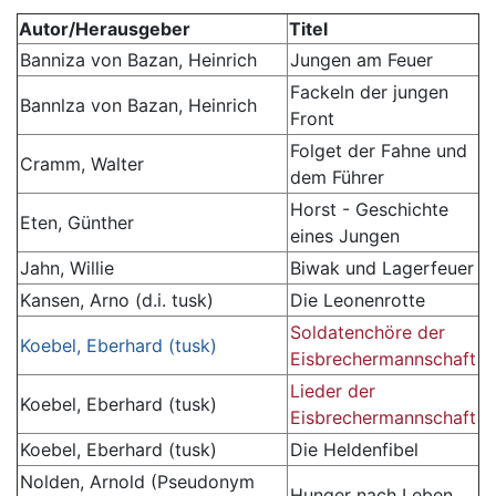
Autor/Herausgeber
Titel
Banniza von Bazan, Heinrich
Jungen am Feuer
Fackeln der jungen
Bannlza von Bazan, Heinrich
Front
Folget der Fahne und
Cramm, Walter
dem Führer
Horst - Geschichte
Eten, Günther
eines Jungen
Jahn, Willie
Biwak und Lagerfeuer
Kansen, Arno (d.i. tusk)
Die Leonenrotte
Soldatenchöre der
Koebel, Eberhard (tusk)
Eisbrechermannschaft
Lieder der
Koebel, Eberhard (tusk)
Eisbrechermannschaft
Koebel, Eberhard (tusk)
Die Heldenfibel
Nolden, Arnold (Pseudonym
Hunger nach Leben