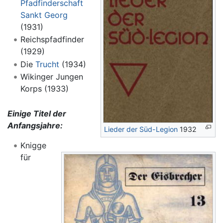
Pfadfinderschaft
Sankt Georg
(1931)
Reichspfadfinder
(1929)
Die
Trucht
(1934)
Wikinger Jungen
Korps (1933)
Einige Titel der
Anfangsjahre:
Lieder der Süd-Legion
1932
Knigge
für