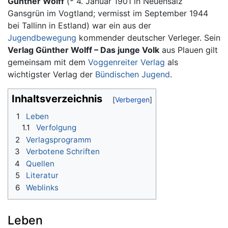
Wechseln zu:
Navigation
,
Suche
Günther Wolff
(* 4. Januar 1901 in Neuensalz
Gansgrün im Vogtland; vermisst im September 1944
bei Tallinn in Estland) war ein aus der
Jugendbewegung
kommender deutscher Verleger. Sein
Verlag Günther Wolff – Das junge Volk
aus Plauen gilt
gemeinsam mit dem
Voggenreiter Verlag
als
wichtigster Verlag der
Bündischen Jugend
.
Inhaltsverzeichnis
1
Leben
1.1
Verfolgung
2
Verlagsprogramm
3
Verbotene Schriften
4
Quellen
5
Literatur
6
Weblinks
Leben