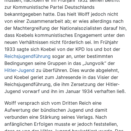
zur Kommunistische Partei Deutschlands
bekanntgegeben hatte. Das hielt Wolff jedoch nicht
von einer Zusammenarbeit ab; er wies allerdings nach
der Machtergreifung der Nationalsozialisten darauf hin,
dass Koebels kommunistisches Engagement unter den
neuen Verhältnissen nicht förderlich sei. Im Frühjahr
1933 sagte sich Koebel von der KPD los und bot der
Reichsjugendführung
sogar an, unter bestimmten
Bedingungen seine Gruppen in das „Jungvolk“ der
Hitler-Jugend
zu überführen. Dies wurde abgelehnt,
und Koebel geriet zum Jahresende in das Visier der
Reichsjugendführung, die ihm Zersetzung der Hitler-
Jugend vorwarf und ihn im Januar 1934 verhaften ließ.
Wolff versprach sich vom Dritten Reich eine
Aufwertung der bündischen Jugend und damit
verbunden eine Stärkung seines Verlags. Nach
anfänglichen Erfolgen musste er jedoch feststellen,
dass er von der Hitler-Jugend boykottiert wurde. Das