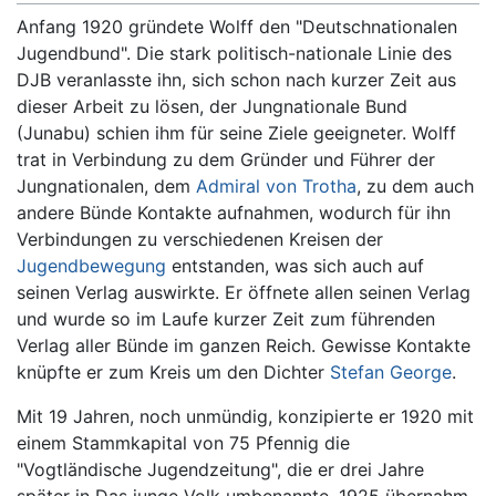
Anfang 1920 gründete Wolff den "Deutschnationalen
Jugendbund". Die stark politisch-nationale Linie des
DJB veranlasste ihn, sich schon nach kurzer Zeit aus
dieser Arbeit zu lösen, der Jungnationale Bund
(Junabu) schien ihm für seine Ziele geeigneter. Wolff
trat in Verbindung zu dem Gründer und Führer der
Jungnationalen, dem
Admiral von Trotha
, zu dem auch
andere Bünde Kontakte aufnahmen, wodurch für ihn
Verbindungen zu verschiedenen Kreisen der
Jugendbewegung
entstanden, was sich auch auf
seinen Verlag auswirkte. Er öffnete allen seinen Verlag
und wurde so im Laufe kurzer Zeit zum führenden
Verlag aller Bünde im ganzen Reich. Gewisse Kontakte
knüpfte er zum Kreis um den Dichter
Stefan George
.
Mit 19 Jahren, noch unmündig, konzipierte er 1920 mit
einem Stammkapital von 75 Pfennig die
"Vogtländische Jugendzeitung", die er drei Jahre
später in Das junge Volk umbenannte. 1925 übernahm