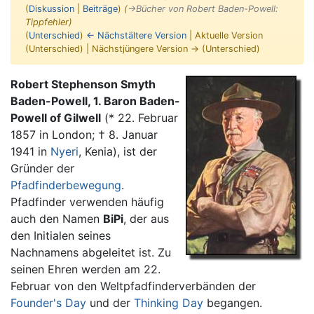
(
Diskussion
|
Beiträge
)
(
→‎Bücher von Robert Baden-Powell
:
Tippfehler
)
(
Unterschied
)
← Nächstältere Version
| Aktuelle Version
(Unterschied) | Nächstjüngere Version → (Unterschied)
Wechseln zu:
Navigation
,
Suche
Robert Stephenson Smyth
Baden-Powell, 1. Baron Baden-
Powell of Gilwell
(* 22. Februar
1857 in London; † 8. Januar
1941 in
Nyeri
, Kenia), ist der
Gründer der
Pfadfinderbewegung
.
Pfadfinder verwenden häufig
auch den Namen
BiPi
, der aus
den Initialen seines
Nachnamens abgeleitet ist. Zu
seinen Ehren werden am 22.
Februar von den Weltpfadfinderverbänden der
Founder's Day
und der
Thinking Day
begangen.