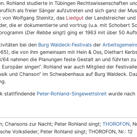
. Rohland studierte in Tübingen Rechtswissenschaften und 
ruflich als freier Sänger aufzutreten und sich ganz der Mu
t von Wolfgang Steinitz, das
Liedgut
der Landstreicher und
der, die er dokumentierte und vortrug (u.a. mit Schobert S
erprogramm (
Der Rebbe singt
) ging er 1963 mit über 50 Auft
ivitäten bei den
Burg Waldeck-Festivals
der
Arbeitsgemein
5), die von ihm gemeinsam mit Hein & Oss, Diethart Kerbs 
3/64 nahmen die Planungen feste Gestalt an und führten zu
 Europäer singen“. Rohland war auch Mitglied der Festivalle
musik und Chanson“ im Schwabenhaus auf Burg Waldeck. Dazu
ng.
k stattfindende
Peter-Rohland-Singewettstreit
wurde nach 
n; Chansons zur Nacht; Peter Rohland singt;
THOROFON
, N
dische Volkslieder; Peter Rohland singt; THOROFON, Nr.: 12