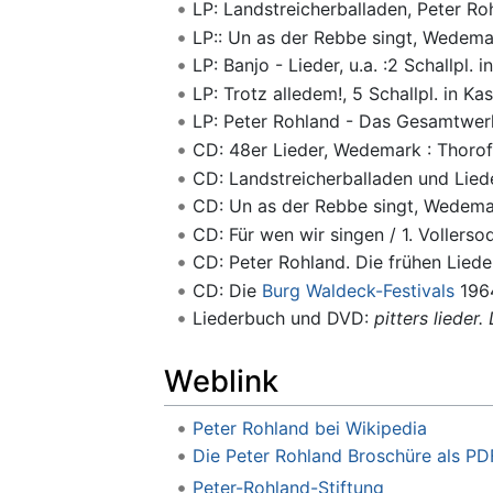
LP: Landstreicherballaden, Peter R
LP:: Un as der Rebbe singt, Wedem
LP: Banjo - Lieder, u.a. :2 Schallpl. 
LP: Trotz alledem!, 5 Schallpl. in K
LP: Peter Rohland - Das Gesamtwer
CD: 48er Lieder, Wedemark : Thoro
CD: Landstreicherballaden und Lied
CD: Un as der Rebbe singt, Wedema
CD: Für wen wir singen / 1. Vollers
CD: Peter Rohland. Die frühen Liede
CD: Die
Burg Waldeck-Festivals
1964
Liederbuch und DVD:
pitters lieder
Weblink
Peter Rohland bei Wikipedia
Die Peter Rohland Broschüre als PD
Peter-Rohland-Stiftung