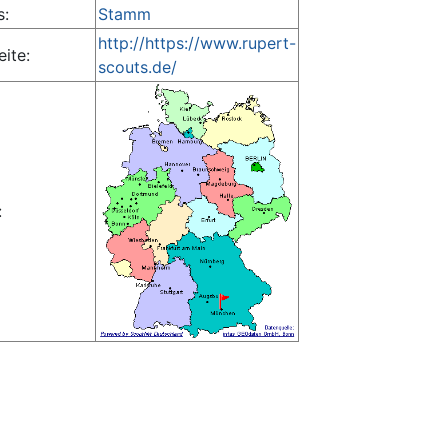
s:
Stamm
http://https://www.rupert-
ite:
scouts.de/
: