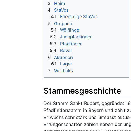
3
Heim
4
StaVos
4.1
Ehemalige StaVos
5
Gruppen
5.1
Wölflinge
5.2
Jungpfadfinder
5.3
Pfadfinder
5.4
Rover
6
Aktionen
6.1
Lager
7
Weblinks
Stammesgeschichte
Der Stamm Sankt Rupert, gegründet 1931
Pfadfinderstamm in Bayern und zählt z
Er wuchs sehr stark und umfasst aktuell
Errungenschaften zählen neben der ung