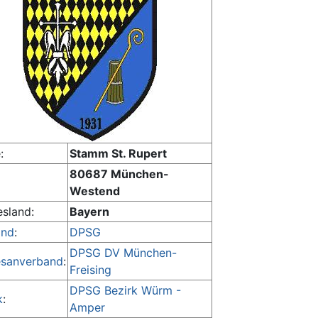
:
Stamm St. Rupert
80687 München-
Westend
sland:
Bayern
and
:
DPSG
DPSG DV München-
esanverband
:
Freising
DPSG Bezirk Würm -
k
:
Amper