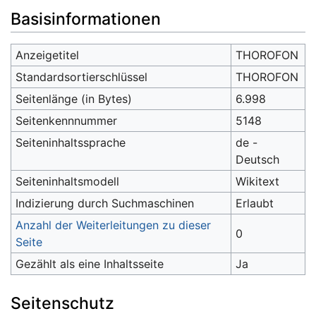
Wechseln zu:
Navigation
,
Suche
Basisinformationen
Anzeigetitel
THOROFON
Standardsortierschlüssel
THOROFON
Seitenlänge (in Bytes)
6.998
Seitenkennnummer
5148
Seiteninhaltssprache
de -
Deutsch
Seiteninhaltsmodell
Wikitext
Indizierung durch Suchmaschinen
Erlaubt
Anzahl der Weiterleitungen zu dieser
0
Seite
Gezählt als eine Inhaltsseite
Ja
Seitenschutz