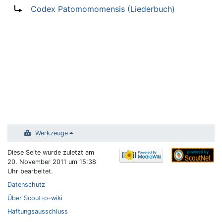
Wechseln zu:
Navigation
,
Suche
Weiterleitung nach:
Codex Patomomomensis (Liederbuch)
Werkzeuge
Diese Seite wurde zuletzt am
20. November 2011 um 15:38
Uhr bearbeitet.
Datenschutz
Über Scout-o-wiki
Haftungsausschluss